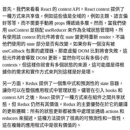
首先，我們來看看 React 的 context API。React context 提供了
一種方式來共享值，例如這些值是全域的，例如主題、語言偏
好等等，而不需要手動將 props 傳遞過多層。然而，當我們使
用 useContext 並搭配 useReducer 來作為全域狀態管理時，所
有使用該 context 的元件將會在 state 變更時重新 render，不論
他們使用的 state 部分是否有改變。如果你有一個沒有被
useCallback 包裹的處理器，那麼虛擬 DOM 比對將會失敗，這
些元件將會導致 DOM 更新。當然你可以有多個小的
contexts，但這樣你就會有多個狀態的來源，這可能還是得根
據你的需求和實作方式來判別這樣是好是壞。
另一方面，Redux 提供了一個集中式和預測性的 state 容器，
讓你可以在整個應用程式中管理狀態。儘管在引入 hooks 和
context API 之後，React 提供了一種方式來在組件之間共享狀
態，但 Redux 仍然有其價值。Redux 的主要優勢在於它的嚴謹
的更新邏輯：所有的狀態更新都被集中處理並通過 actions 和
reducers 來描述。這種方法提供了很高的可預測性和一致性，
這在複雜的應用程式中是很有價值的。