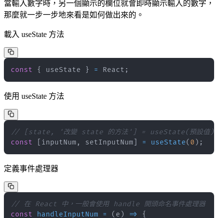
當輸入數字時，另一個顯示的欄位就會即時顯示輸入的數字，
那麼就一步一步地來看是如何做出來的。
載入 useState 方法
const
{
 useState 
}
=
React
;
使用 useState 方法
// [state, '改變 state 的方法'] = useState(預設值)
const
[
inputNum
,
 setInputNum
]
=
useState
(
0
)
;
定義事件處理器
// 在 React 中，一般會使用 handle 開頭命名事件處理器
const
handleInputNum
=
(
e
)
=>
{