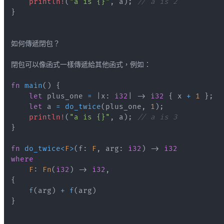
println!
(
"a is {}"
,
 a
)
;
// a is 2
}
fn
main
(
)
{
let
 plus_one 
=
|
x
:
i32
|
->
i32
{
 x 
+
1
}
;
let
 a 
=
do_twice
(
plus_one
,
1
)
;
println!
(
"a is {}"
,
 a
)
;
// a is 3
}
fn
do_twice
<
F
>
(
f
:
F
,
 arg
:
i32
)
->
i32
where
F
:
Fn
(
i32
)
->
i32
,
{
f
(
arg
)
+
f
(
arg
)
}