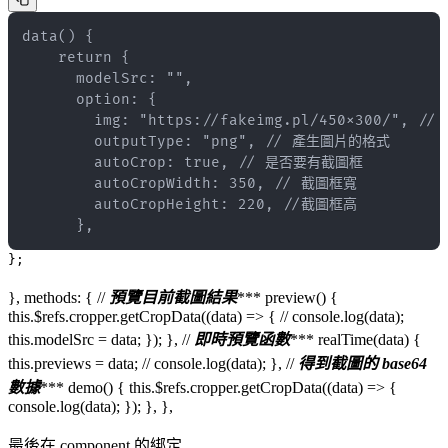
      },
};
}, methods: { //
預覽目前截圖結果
*** preview() {
this.$refs.cropper.getCropData((data) => { // console.log(data);
this.modelSrc = data; }); }, //
即時預覽函數
*** realTime(data) {
this.previews = data; // console.log(data); }, //
得到截圖的 base64
數據
*** demo() { this.$refs.cropper.getCropData((data) => {
console.log(data); }); }, },
最後在 component 的綁定