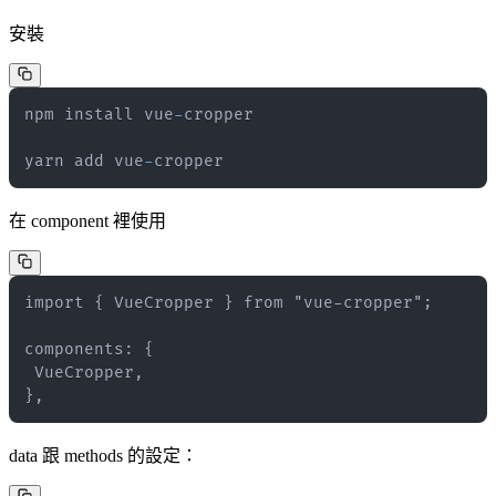
安裝
npm install vue
-
yarn add vue
-
cropper
在 component 裡使用
},
data 跟 methods 的設定：